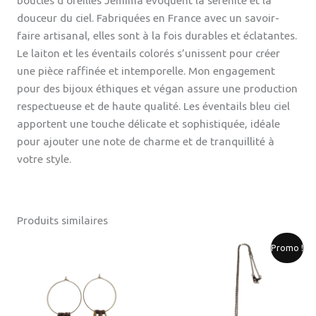
boucles d’oreilles Jémima évoquent la sérénité et la
douceur du ciel. Fabriquées en France avec un savoir-
faire artisanal, elles sont à la fois durables et éclatantes.
Le laiton et les éventails colorés s’unissent pour créer
une pièce raffinée et intemporelle. Mon engagement
pour des bijoux éthiques et végan assure une production
respectueuse et de haute qualité. Les éventails bleu ciel
apportent une touche délicate et sophistiquée, idéale
pour ajouter une note de charme et de tranquillité à
votre style.
Produits similaires
Le
Le
Promo !
prix
prix
initial
actuel
était :
est :
50.00€.
30.00€.