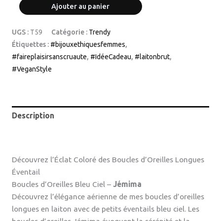
Ajouter au panier
UGS :
T59
Catégorie :
Trendy
Étiquettes :
#bijouxethiquesfemmes
,
#faireplaisirsanscruaute
,
#IdéeCadeau
,
#laitonbrut
,
#VeganStyle
Description
Avis (0)
Découvrez l’Éclat Coloré des Boucles d’Oreilles Longues
Éventail
Boucles d’Oreilles Bleu Ciel –
Jémima
Découvrez l’élégance aérienne de mes boucles d’oreilles
longues en laiton avec de petits éventails bleu ciel. Les