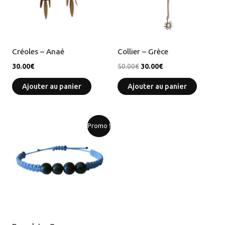
Créoles – Anaé
Collier – Grèce
30.00
€
50.00
€
30.00
€
Ajouter au panier
Ajouter au panier
Le
Le
Promo !
prix
prix
initial
actuel
était :
est :
25.00€.
15.00€.